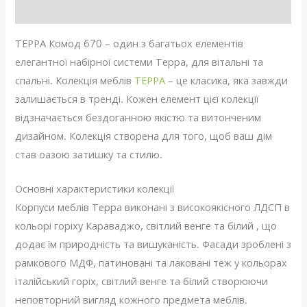
Відгуки (0)
ТЕРРА Комод 670 – один з багатьох елементів
елегантної набірної системи Терра, для вітальні та
спальні. Колекція меблів
ТЕРРА
– це класика, яка завжди
залишається в тренді. Кожен елемент цієї колекції
відзначається бездоганною якістю та витонченим
дизайном. Колекція створена для того, щоб ваш дім
став оазою затишку та стилю.
Основні характеристики колекції
Корпуси меблів Терра виконані з високоякісного ЛДСП в
кольорі горіху Караваджо, світлий венге та білий , що
додає їм природність та вишуканість. Фасади зроблені з
рамкового МДФ, патиновані та лаковані теж у кольорах
італійський горіх, світлий венге та білий створюючи
неповторний вигляд кожного предмета меблів.