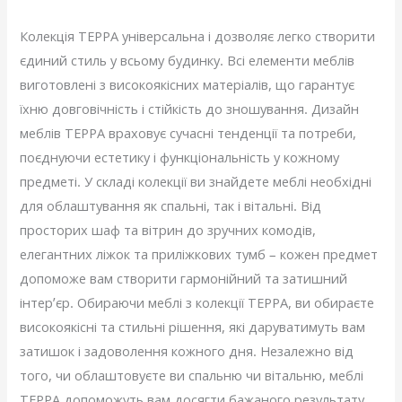
Колекція ТЕРРА універсальна і дозволяє легко створити
єдиний стиль у всьому будинку. Всі елементи меблів
виготовлені з високоякісних матеріалів, що гарантує
їхню довговічність і стійкість до зношування. Дизайн
меблів ТЕРРА враховує сучасні тенденції та потреби,
поєднуючи естетику і функціональність у кожному
предметі. У складі колекції ви знайдете меблі необхідні
для облаштування як спальні, так і вітальні. Від
просторих шаф та вітрин до зручних комодів,
елегантних ліжок та приліжкових тумб – кожен предмет
допоможе вам створити гармонійний та затишний
інтер’єр. Обираючи меблі з колекції ТЕРРА, ви обираєте
високоякісні та стильні рішення, які даруватимуть вам
затишок і задоволення кожного дня. Незалежно від
того, чи облаштовуєте ви спальню чи вітальню, меблі
ТЕРРА допоможуть вам досягти бажаного результату