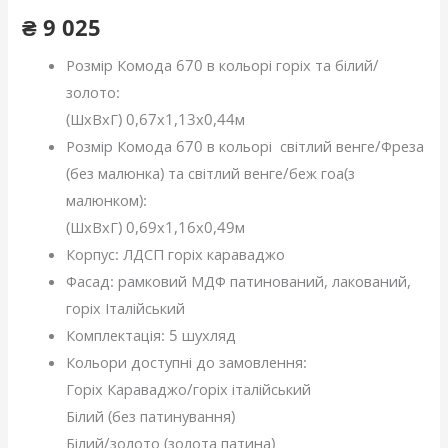
₴
9 025
Розмір Комода 670 в кольорі горіх та білий/
золото:
(ШхВхГ) 0,67х1,13х0,44м
Розмір Комода 670 в кольорі світлий венге/Фреза
(без малюнка) та світлий венге/беж гоа(з
малюнком):
(ШхВхГ) 0,69х1,16х0,49м
Корпус: ЛДСП горіх караваджо
Фасад: рамковий МДФ патинований, лакований,
горіх Італійський
Комплектація: 5 шухляд
Кольори доступні до замовлення:
Горіх Караваджо/горіх італійський
Білий (без патинування)
Білий/золото (золота патина)