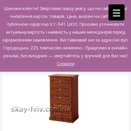
Перейти
Шановні клієнти! Звертаємо вашу увагу, що на сайті триває
ГОЛ
Меблі Скай Львів
0
до
оновлення карток товарів. Ціни, вказані на сайті, не є
МЕН
вмісту
публічною офертою (ст. 641 ЦКУ). Просимо уточнювати
актуальну вартість і наявність у наших менеджерів перед
оформленням замовлення. Виставковий зал за адресою вул.
ТЕРРА
Городоцька, 225 тимчасово зачинено. Працюємо в онлайн-
Комод
режимі, без вихідних — звертайтесь у зручний для Вас час!
670
Сховати
кількість